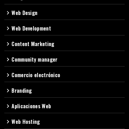
Web Design
navigate_next
Web Development
navigate_next
Content Marketing
navigate_next
Community manager
navigate_next
Comercio electrónico
navigate_next
Branding
navigate_next
Aplicaciones Web
navigate_next
Web Hosting
navigate_next