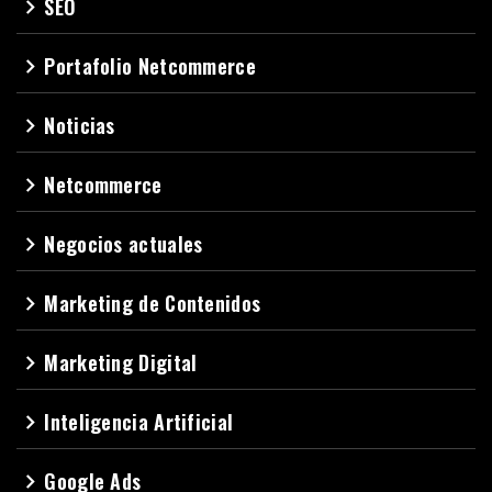
SEO
navigate_next
Portafolio Netcommerce
navigate_next
Noticias
navigate_next
Netcommerce
navigate_next
Negocios actuales
navigate_next
Marketing de Contenidos
navigate_next
Marketing Digital
navigate_next
Inteligencia Artificial
navigate_next
Google Ads
navigate_next