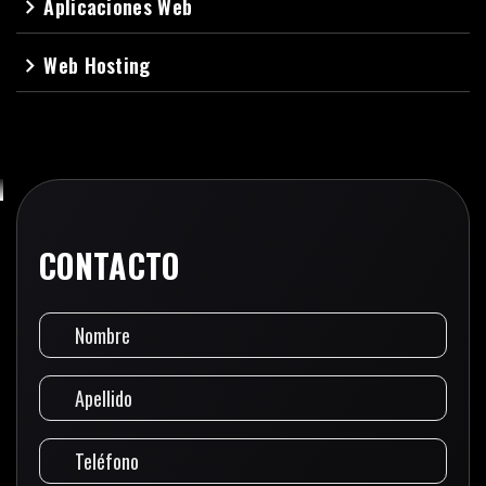
Aplicaciones Web
navigate_next
Web Hosting
navigate_next
CONTACTO