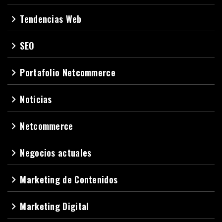
Tendencias Web
navigate_next
SEO
navigate_next
Portafolio Netcommerce
navigate_next
Noticias
navigate_next
Netcommerce
navigate_next
Negocios actuales
navigate_next
Marketing de Contenidos
navigate_next
Marketing Digital
navigate_next