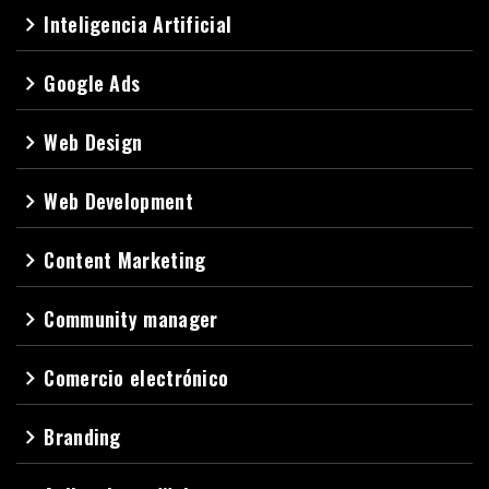
Inteligencia Artificial
navigate_next
Google Ads
navigate_next
Web Design
navigate_next
Web Development
navigate_next
Content Marketing
navigate_next
Community manager
navigate_next
Comercio electrónico
navigate_next
Branding
navigate_next