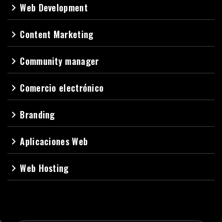
Web Development
navigate_next
Content Marketing
navigate_next
Community manager
navigate_next
Comercio electrónico
navigate_next
Branding
navigate_next
Aplicaciones Web
navigate_next
Web Hosting
navigate_next