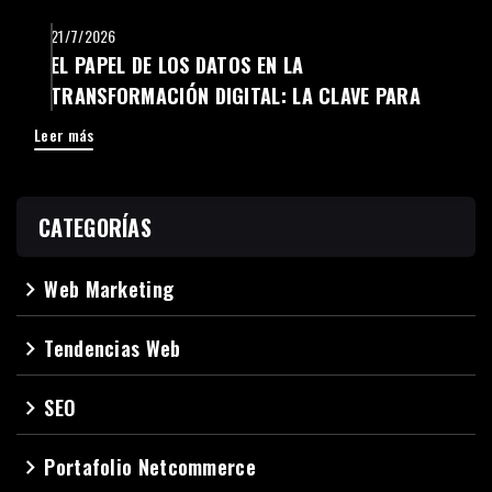
21/7/2026
EL PAPEL DE LOS DATOS EN LA
TRANSFORMACIÓN DIGITAL: LA CLAVE PARA
TOMAR MEJORES DECISIONES
Leer más
CATEGORÍAS
Web Marketing
navigate_next
Tendencias Web
navigate_next
SEO
navigate_next
Portafolio Netcommerce
navigate_next