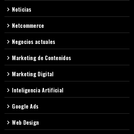
Noticias
navigate_next
Netcommerce
navigate_next
Negocios actuales
navigate_next
Marketing de Contenidos
navigate_next
Marketing Digital
navigate_next
Inteligencia Artificial
navigate_next
Google Ads
navigate_next
Web Design
navigate_next