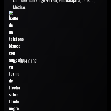
Col. Mexicaltzingo 44180, Guadalajara, Jalisco,
México.
33 3614 0107