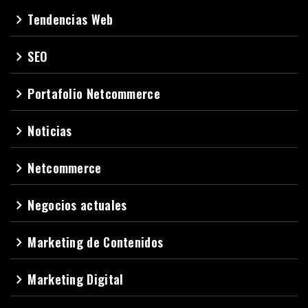
Tendencias Web
navigate_next
SEO
navigate_next
Portafolio Netcommerce
navigate_next
Noticias
navigate_next
Netcommerce
navigate_next
Negocios actuales
navigate_next
Marketing de Contenidos
navigate_next
Marketing Digital
navigate_next