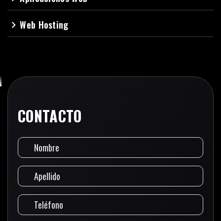
Web Hosting
navigate_next
CONTACTO