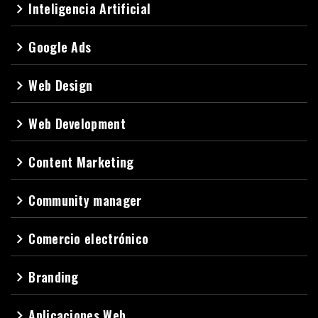
Inteligencia Artificial
navigate_next
Google Ads
navigate_next
Web Design
navigate_next
Web Development
navigate_next
Content Marketing
navigate_next
Community manager
navigate_next
Comercio electrónico
navigate_next
Branding
navigate_next
Aplicaciones Web
navigate_next