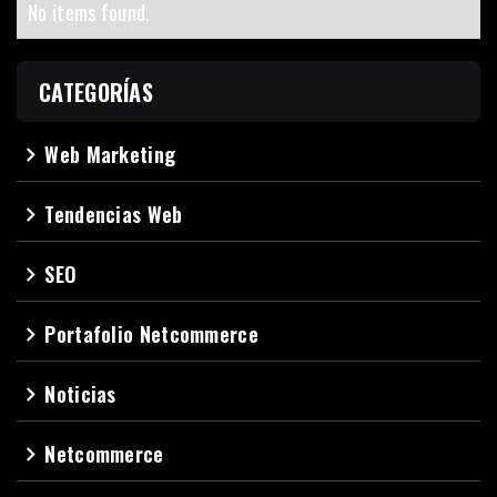
No items found.
CATEGORÍAS
Web Marketing
navigate_next
Tendencias Web
navigate_next
SEO
navigate_next
Portafolio Netcommerce
navigate_next
Noticias
navigate_next
Netcommerce
navigate_next