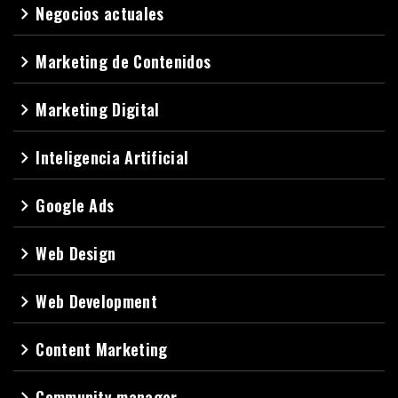
Negocios actuales
navigate_next
Marketing de Contenidos
navigate_next
Marketing Digital
navigate_next
Inteligencia Artificial
navigate_next
Google Ads
navigate_next
Web Design
navigate_next
Web Development
navigate_next
Content Marketing
navigate_next
Community manager
navigate_next