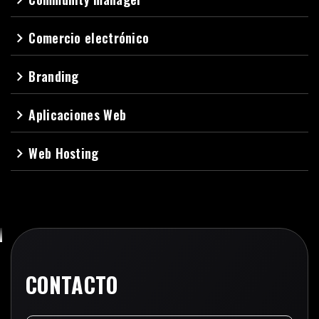
Comercio electrónico
navigate_next
Branding
navigate_next
Aplicaciones Web
navigate_next
Web Hosting
navigate_next
CONTACTO